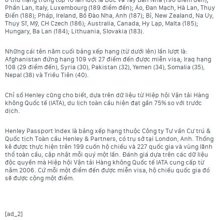
Phần Lan, Italy, Luxembourg (189 điểm đến); Áo, Đan Mạch, Hà Lan, Thụy
Điển (188); Pháp, Ireland, Bồ Đào Nha, Anh (187); Bỉ, New Zealand, Na Uy,
Thụy Sĩ, Mỹ, CH Czech (186); Australia, Canada, Hy Lạp, Malta (185);
Hungary, Ba Lan (184); Lithuania, Slovakia (183).
Những cái tên nằm cuối bảng xếp hạng (từ dưới lên) lần lượt là:
Afghanistan đứng hạng 109 với 27 điểm đến được miễn visa; Iraq hạng
108 (29 điểm đến), Syria (30), Pakistan (32), Yemen (34), Somalia (35),
Nepal (38) và Triều Tiên (40).
Chỉ số Henley cũng cho biết, dựa trên dữ liệu từ Hiệp hội Vận tải Hàng
không Quốc tế (IATA), du lịch toàn cầu hiện đạt gần 75% so với trước
dịch.
Henley Passport Index là bảng xếp hạng thuộc Công ty Tư vấn Cư trú &
Quốc tịch Toàn cầu Henley & Partners, có trụ sở tại London, Anh. Thống
kê được thực hiện trên 199 cuốn hộ chiếu và 227 quốc gia và vùng lãnh
thổ toàn cầu, cập nhật mỗi quý một lần. Đánh giá dựa trên các dữ liệu
độc quyền mà Hiệp hội Vận tải Hàng không Quốc tế IATA cung cấp từ
năm 2006. Cứ mỗi một điểm đến được miễn visa, hộ chiếu quốc gia đó
sẽ được cộng một điểm.
[ad_2]