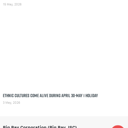
15 May, 2026
Ethnic cultures come alive during April 30-May 1 holiday
3 May, 2026
Big Bay Corporation (Big Bay JSC)