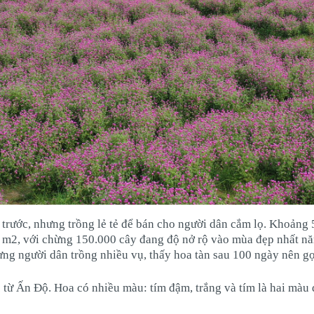
rước, nhưng trồng lẻ tẻ để bán cho người dân cắm lọ. Khoảng 5
0 m2, với chừng 150.000 cây đang độ nở rộ vào mùa đẹp nhất nă
ng người dân trồng nhiều vụ, thấy hoa tàn sau 100 ngày nên gọi
 từ Ấn Độ. Hoa có nhiều màu: tím đậm, trắng và tím là hai màu 