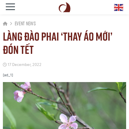
Event News
Làng đào phai ‘thay áo mới’
đón Tết
17 December, 2022
[ad_1]