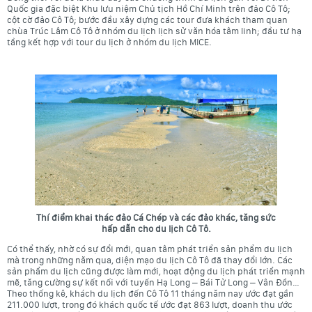
Quốc gia đặc biệt Khu lưu niệm Chủ tịch Hồ Chí Minh trên đảo Cô Tô;
cột cờ đảo Cô Tô; bước đầu xây dựng các tour đưa khách tham quan
chùa Trúc Lâm Cô Tô ở nhóm du lịch lịch sử văn hóa tâm linh; đầu tư hạ
tầng kết hợp với tour du lịch ở nhóm du lịch MICE.
Thí điểm khai thác đảo Cá Chép và các đảo khác, tăng sức
hấp dẫn cho du lịch Cô Tô.
Có thể thấy, nhờ có sự đổi mới, quan tâm phát triển sản phẩm du lịch
mà trong những năm qua, diện mạo du lịch Cô Tô đã thay đổi lớn. Các
sản phẩm du lịch cũng được làm mới, hoạt động du lịch phát triển mạnh
mẽ, tăng cường sự kết nối với tuyến Hạ Long – Bái Tử Long – Vân Đồn…
Theo thống kê, khách du lịch đến Cô Tô 11 tháng năm nay ước đạt gần
211.000 lượt, trong đó khách quốc tế ước đạt 863 lượt, doanh thu ước