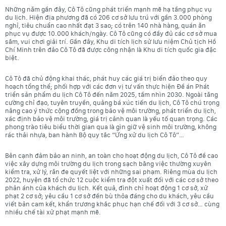
Những năm gần đây, Cô Tô cũng phát triển mạnh mẽ hạ tầng phục vụ
du lịch. Hiện địa phương đã có 206 cơ sở lưu trú với gần 3.000 phòng
nghỉ, tiêu chuẩn cao nhất đạt 3 sao; có trên 140 nhà hàng, quán ăn
phục vụ được 10.000 khách/ngày. Cô Tô cũng có đầy đủ các cơ sở mua
sắm, vui chơi giải trí. Gần đây, Khu di tích lịch sử lưu niệm Chủ tịch Hồ
Chí Minh trên đảo Cô Tô đã được công nhận là Khu di tích quốc gia đặc
biệt.
Cô Tô đã chủ động khai thác, phát huy các giá trị biển đảo theo quy
hoạch tổng thể; phối hợp với các đơn vị tư vấn thực hiện Đề án Phát
triển sản phẩm du lịch Cô Tô đến năm 2025, tầm nhìn 2030. Ngoài tăng
cường chỉ đạo, tuyên truyền, quảng bá xúc tiến du lịch, Cô Tô chú trọng
nâng cao ý thức cộng đồng trong bảo vệ môi trường, phát triển du lịch,
xác định bảo vệ môi trường, giá trị cảnh quan là yếu tố quan trọng. Các
phong trào tiêu biểu thời gian qua là gìn giữ vệ sinh môi trường, không
rác thải nhựa, ban hành Bộ quy tắc “Ứng xử du lịch Cô Tô”…
Bên cạnh đảm bảo an ninh, an toàn cho hoạt động du lịch, Cô Tô đề cao
việc xây dựng môi trường du lịch trong sạch bằng việc thường xuyên
kiểm tra, xử lý, răn đe quyết liệt với những sai phạm. Riêng mùa du lịch
2022, huyện đã tổ chức 12 cuộc kiểm tra đột xuất đối với các cơ sở theo
phản ánh của khách du lịch. Kết quả, đình chỉ hoạt động 1 cơ sở, xử
phạt 2 cơ sở; yêu cầu 1 cơ sở đền bù thỏa đáng cho du khách, yêu cầu
viết bản cam kết, khẩn trương khắc phục hạn chế đối với 3 cơ sở… cùng
nhiều chế tài xử phạt mạnh mẽ.