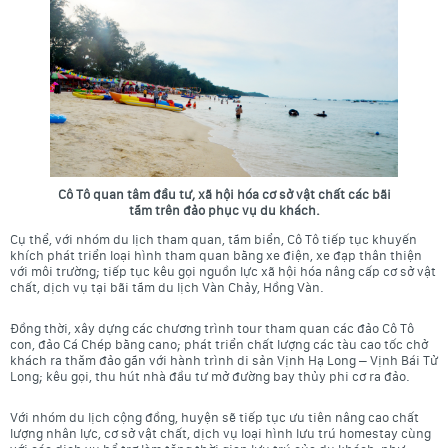
Cô Tô quan tâm đầu tư, xã hội hóa cơ sở vật chất các bãi
tắm trên đảo phục vụ du khách.
Cụ thể, với nhóm du lịch tham quan, tắm biển, Cô Tô tiếp tục khuyến
khích phát triển loại hình tham quan bằng xe điện, xe đạp thân thiện
với môi trường; tiếp tục kêu gọi nguồn lực xã hội hóa nâng cấp cơ sở vật
chất, dịch vụ tại bãi tắm du lịch Vàn Chảy, Hồng Vàn.
Đồng thời, xây dựng các chương trình tour tham quan các đảo Cô Tô
con, đảo Cá Chép bằng cano; phát triển chất lượng các tàu cao tốc chở
khách ra thăm đảo gắn với hành trình di sản Vịnh Hạ Long – Vịnh Bái Tử
Long; kêu gọi, thu hút nhà đầu tư mở đường bay thủy phi cơ ra đảo.
Với nhóm du lịch cộng đồng, huyện sẽ tiếp tục ưu tiên nâng cao chất
lượng nhân lực, cơ sở vật chất, dịch vụ loại hình lưu trú homestay cùng