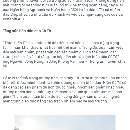
chương trình chuyển đổi số trong du lịch, thanh toán không dùng tiền
mặt, trang bị hệ thống bưu điện, bố trí 2 hệ thống ngân hàng, cây ATM
của Ngân hàng Agribank và Ngân hàng CSXH trên đảo… Tất cả nhằm
đáp ứng, phục vụ nhu cầu du khách và yêu cầu ngày càng cao của du
lịch thời 4.0.
Tăng sức hấp dẫn cho Cô Tô
“Thực hiện Đề án, chúng tôi đã triển khai bằng các hoạt động trọng
tâm, nhằm khai thác, phát huy hết thế mạnh. Trong đó, quan tâm việc
làm mới sản phẩm, phát triển các sản phẩm du lịch thế mạnh, đặc
trưng, coi đó là yếu tố tăng sức hấp dẫn cho du lịch biển đảo Cô Tô” –
ông Nguyễn Công Hùng, Trưởng Phòng Văn hóa – Thông tin huyện, chia
sẻ.
Có lẽ vì thế mà trong những năm gần đây, Cô Tô đã được nhiều du khách
biết tới, được mệnh danh là thiên đường du lịch biển đảo. Hiện Cô Tô có
đa dạng các sản phẩm du lịch thuộc nhiều nhóm sản phẩm khác nhau,
những nhóm đang phát huy thế mạnh và được quan tâm làm mới bao
gồm: Tham quan, tắm biển; du lịch cộng đồng; khám phá, trải nghiệm
mang tính giáo dục nâng cao trách nhiệm bảo vệ môi trường.