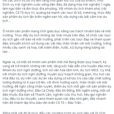
với các dịch vụ bổ trợ làm tăng thời gian lưu trú của du khách, như:
Dịch vụ trải nghiệm cuộc sống dân đảo, đa dạng hóa trải nghiệm 1 ngày
làm ngư dân và ẩm thực địa phương. Với nhóm du lịch khám phá, trải
nghiệm, Cô Tô duy trì, quảng bá mạnh các tour đi bộ, trekking; thúc đẩy
sản phẩm du lịch lặn biển ngắm san hô, xây dựng các bãi cắm trại du
lịch…
Ở nhóm sản phẩm mang tính giáo dục nâng cao trách nhiệm bảo vệ môi
trường: Thúc đẩy du lịch không rác thải nhựa trên đảo, tổ chức các tour
du lịch gắn với bảo vệ môi trường, phát triển các tour đạp xe tham quan
đảo, khuyến khích sử dụng các vật liệu thân thiện với môi trường; trồng
nhiều cây xanh và hoa, tiết kiệm điện, nước, sử dụng năng lượng tái
tạo…
Ngoài ra, có một số nhóm sản phẩm mới mẻ đang được quy hoạch, kỳ
vọng sẽ trở thành những nét mới, tăng sức hấp dẫn cho huyện đảo như:
Nhóm du lịch nghỉ dưỡng; lịch sử văn hóa tâm linh, du lịch MICE. Cụ thể,
với nhóm du lịch nghỉ dưỡng, huyện quy hoạch không gian, thu hút các
nhà đầu tư, ưu tiên các dự án xây dựng cơ sở lưu trú cao cấp chất lượng
tương đương từ 4 sao trở lên, với định hướng xanh, thân thiện với môi
trường; đề nghị công nhận tuyến, điểm du lịch mới gắn với sản phẩm du
lịch nghỉ dưỡng như: Đảo Cá Chép, đảo Gò Đống, Đồi ngắm sóng, một số
đảo thuộc địa bàn xã Thanh Lân; nghiên cứu thu hút, kêu gọi nghiên
cứu, đầu tư du thuyền, cano tham quan các đảo nhỏ gần; đẩy nhanh
tiến độ thành lập Khu bảo tồn biển Cô Tô – Đảo Trần…
Đồng thời với đó là thúc đẩy các chương trình du lịch gắn với Di tích