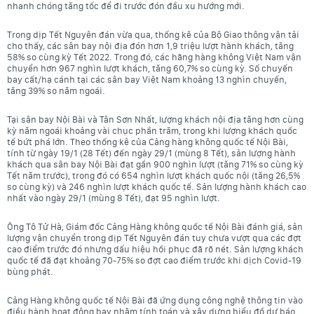
nhanh chóng tăng tốc để đi trước đón đầu xu hướng mới.
Trong dịp Tết Nguyên đán vừa qua, thống kê của Bộ Giao thông vận tải
cho thấy, các sân bay nội địa đón hơn 1,9 triệu lượt hành khách, tăng
58% so cùng kỳ Tết 2022. Trong đó, các hãng hàng không Việt Nam vận
chuyển hơn 967 nghìn lượt khách, tăng 60,7% so cùng kỳ. Số chuyến
bay cất/hạ cánh tại các sân bay Việt Nam khoảng 13 nghìn chuyến,
tăng 39% so năm ngoái.
Tại sân bay Nội Bài và Tân Sơn Nhất, lượng khách nội địa tăng hơn cùng
kỳ năm ngoái khoảng vài chục phần trăm, trong khi lượng khách quốc
tế bứt phá lớn. Theo thống kê của Cảng hàng không quốc tế Nội Bài,
tính từ ngày 19/1 (28 Tết) đến ngày 29/1 (mùng 8 Tết), sản lượng hành
khách qua sân bay Nội Bài đạt gần 900 nghìn lượt (tăng 71% so cùng kỳ
Tết năm trước), trong đó có 654 nghìn lượt khách quốc nội (tăng 26,5%
so cùng kỳ) và 246 nghìn lượt khách quốc tế. Sản lượng hành khách cao
nhất vào ngày 29/1 (mùng 8 Tết), đạt 95 nghìn lượt.
Ông Tô Tử Hà, Giám đốc Cảng Hàng không quốc tế Nội Bài đánh giá, sản
lượng vận chuyển trong dịp Tết Nguyên đán tuy chưa vượt qua các đợt
cao điểm trước đó nhưng dấu hiệu hồi phục đã rõ nét. Sản lượng khách
quốc tế đã đạt khoảng 70-75% so đợt cao điểm trước khi dịch Covid-19
bùng phát.
Cảng Hàng không quốc tế Nội Bài đã ứng dụng công nghệ thông tin vào
điều hành hoạt động bay nhằm tính toán và xây dựng biểu đồ dự báo