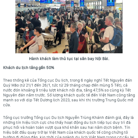
Hành khách làm thủ tục tại sân bay Nội Bài.
Khách du lịch tăng gần 50%
Theo thống kê của Tổng cục Du lịch, trong 6 ngày nghỉ Tết Nguyên đán
Quý Mão (từ 21/1 đến 26/1, tức từ 29 tháng chạp đến mùng 5 Tết), cả
nước đón khoảng 9 triệu lượt khách nội địa, tăng 47,5% so cùng kỳ Tết
Nguyên đán năm trước. Số lượng khách quốc tế đến Việt Nam cũng tăng
mạnh so với dịp Tết Dương lịch 2023, sau khi thị trường Trung Quốc mở
cửa.
Tổng cục trưởng Tổng cục Du lịch Nguyễn Trùng Khánh đánh giá, đây là
những tín hiệu tích cực cho thấy hoạt động du lịch tiếp tục duy trì đà
phục hồi và hoàn toàn vượt qua khó khăn sau hai năm dịch bệnh. Tín
hiệu bắt đầu quay trở lại Việt Nam của khách quốc tế cũng chứng tỏ
hướng đi đúng đắn, kịp thời của ngành du lịch Việt Nam trong cơ cấu lại