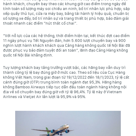
hành khách, chuyến bay theo các khung giờ cao điểm trong ngày để
tính toán số lượng máy soi chiếu an ninh, bố trí nhân lực phù hợp; sắp
xếp quầy thủ tục, cửa ra máy bay, băng tải hành lý hiệu quả; chuẩn bị
số lượng xe đẩy, bố trí nhân sự và trang thiết bị phù hợp, bảo đảm giải
thoát nhanh các điểm “nút thắt cổ chai”.
“Với nỗ lực của các hệ thống, thời điểm hiện tại, kết thúc đợt cao điểm
11 ngày phục vụ Tết Nguyên đán, hơn 5.600 lượt chuyến bay và 900
nghìn lượt hành khách khách qua Cảng hàng không quốc tế Nội Bài đã
được phục vụ bảo đảm tuyệt đối an toàn”, lãnh đạo Cảng Hàng không
quốc tế Nội Bài khẳng định.
Tuy lượng khách bay tăng trưởng vượt bậc, các hãng bay vẫn duy trì
thành công tỷ lệ bay đúng giờ ở mức cao. Theo số liệu của Cục Hàng
không Việt Nam, trong giai đoạn từ 19/12/2022 đến 18/1/2023, tỷ lệ cất
cánh đúng giờ (OTP) trung bình toàn ngành đạt 95,3%. Hãng hàng
không Bamboo Airways tiếp tục dẫn đầu toàn ngành hàng không nội
địa về số chuyến bay đúng giờ với tỷ lệ 96,4%. Tỷ lệ này ở Vietnam
Airlines và Vietjet Air lần lượt là 95,9% và 95%.