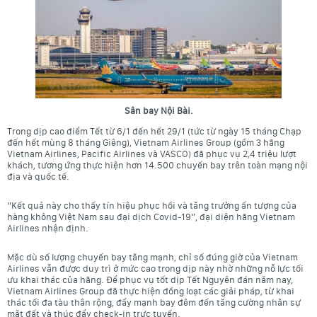
Sân bay Nội Bài.
Trong dịp cao điểm Tết từ 6/1 đến hết 29/1 (tức từ ngày 15 tháng Chạp
đến hết mùng 8 tháng Giêng), Vietnam Airlines Group (gồm 3 hãng
Vietnam Airlines, Pacific Airlines và VASCO) đã phục vụ 2,4 triệu lượt
khách, tương ứng thực hiện hơn 14.500 chuyến bay trên toàn mạng nội
địa và quốc tế.
“Kết quả này cho thấy tín hiệu phục hồi và tăng trưởng ấn tượng của
hàng không Việt Nam sau đại dịch Covid-19”, đại diện hãng Vietnam
Airlines nhận định.
Mặc dù số lượng chuyến bay tăng mạnh, chỉ số đúng giờ của Vietnam
Airlines vẫn được duy trì ở mức cao trong dịp này nhờ những nỗ lực tối
ưu khai thác của hãng. Để phục vụ tốt dịp Tết Nguyên đán năm nay,
Vietnam Airlines Group đã thực hiện đồng loạt các giải pháp, từ khai
thác tối đa tàu thân rộng, đẩy mạnh bay đêm đến tăng cường nhân sự
mặt đất và thúc đẩy check-in trực tuyến.