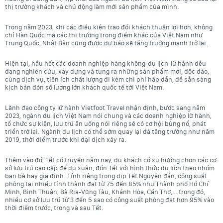
thị trường khách và chủ động làm mới sản phẩm của mình.
Trong năm 2023, khi các điều kiện trao đổi khách thuận lợi hơn, không
chỉ Hàn Quốc mà các thị trường trọng điểm khác của Việt Nam như
Trung Quốc, Nhật Bản cũng được dự báo sẽ tăng trưởng mạnh trở lại.
Hiện tại, hầu hết các doanh nghiệp hàng không-du lịch-lữ hành đều
đang nghiên cứu, xây dựng và tung ra những sản phẩm mới, độc đáo,
cùng dịch vụ, tiện ích chất lượng đi kèm chi phí hấp dẫn, để sẵn sàng
kịch bản đón số lượng lớn khách quốc tế tới Việt Nam.
Lãnh đạo công ty lữ hành Vietfoot Travel nhận định, bước sang năm
2023, ngành du lịch Việt Nam nói chung và các doanh nghiệp lữ hành,
tổ chức sự kiện, lưu trú ăn uống nói riêng sẽ có cơ hội bùng nổ, phát
triển trở lại. Ngành du lịch có thể sớm quay lại đà tăng trưởng như năm
2019, thời điểm trước khi đại dịch xảy ra.
Thêm vào đó, Tết cổ truyền năm nay, du khách có xu hướng chọn các cơ
sở lưu trú cao cấp để du xuân, đón Tết với hình thức du lịch theo nhóm
bạn bè hay gia đình. Tính riêng trong dịp Tết Nguyên đán, công suất
phòng tại nhiều tỉnh thành đạt từ 75 đến 85% như Thành phố Hồ Chí
Minh, Bình Thuận, Bà Rịa-Vũng Tàu, Khánh Hòa, Cần Thơ,… trong đó,
nhiều cơ sở lưu trú từ 3 đến 5 sao có công suất phòng đạt hơn 95% vào
thời điểm trước, trong và sau Tết.