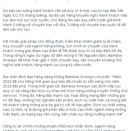
Dự báo lưu lượng hành khách vẫn sẽ duy trì ở mức cao từ nay đến hết
ngày 5/2 (15 tháng Giêng), do đó các hãng khuyến nghị hành khách tiếp
tục làm thủ tục trực tuyến, chủ động lên sân bay sớm trước giờ khởi
hành 2 tiếng với chuyến bay nội địa, 3 tiếng với chuyến bay quốc tế để
làm các thủ tục.
Với nhiều giải pháp chủ động được triển khai nhằm giảm tỷ lệ chậm,
hủy chuyến của ngành hàng không, lịch trình di chuyển của hành
khách trong giai đoạn cao điểm lễ Tết được duy trì và bảo đảm tối đa.
Trong vòng 6 ngày (từ ngày 30 đến mùng 5 Tết Nguyên đán), Bamboo
Airways đã khai thác gần 1.000 chuyến bay, vận chuyển khoảng 150
nghìn lượt khách, tăng mạnh so cùng kỳ năm trước.
Đại diện lãnh đạo hãng hàng không Bamboo Airways cho biết: “Năm
2022 đã cho hãng thời gian quý báu để chuẩn bị sẵn sàng cho năm
2023 đột phá. Trong thời gian tới, Bamboo Airways xác định tiếp tục
duy trì và nâng tầm dịch vụ theo mô hình hàng không truyền thống (full
service). Trong đó, hãng đẩy mạnh các hoạt động mang đến những giá
trị tốt đẹp, những trải nghiệm sản phẩm, dịch vụ vượt trên cả mong đợi
tới khách hàng thông qua ba giá trị cốt lõi bao gồm: Dịch vụ chất lượng
cao, tự tâm; tỷ lệ đúng giờ phấn đấu ở mức cao nhất ngành hàng không
Việt Nam; và mạng bay liên vùng, liên châu lục tăng trưởng mạnh mẽ”.
Công ty tài chính-chứng khoán VNDirect nhận định, ngành hàng
không-du lịch sẽ có sự tăng trưởng vượt bậc từ năm 2023 nhờ sự phục