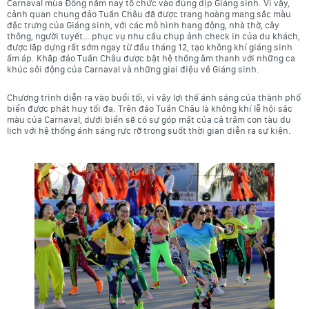
Carnaval mùa Đông năm nay tổ chức vào đúng dịp Giáng sinh. Vì vậy,
cảnh quan chung đảo Tuần Châu đã được trang hoàng mang sắc màu
đặc trưng của Giáng sinh, với các mô hình hang động, nhà thờ, cây
thông, người tuyết… phục vụ nhu cầu chụp ảnh check in của du khách,
được lắp dựng rất sớm ngay từ đầu tháng 12, tạo không khí giáng sinh
ấm áp. Khắp đảo Tuần Châu được bật hệ thống âm thanh với những ca
khúc sôi động của Carnaval và những giai điệu về Giáng sinh.
Chương trình diễn ra vào buổi tối, vì vậy lợi thế ánh sáng của thành phố
biển được phát huy tối đa. Trên đảo Tuần Châu là không khí lễ hội sắc
màu của Carnaval, dưới biển sẽ có sự góp mặt của cả trăm con tàu du
lịch với hệ thống ánh sáng rực rỡ trong suốt thời gian diễn ra sự kiện.