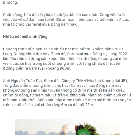
phương.
Chất lượng, hấp dẫn là yêu cầu được đặt lên cao nhất. Cùng với đó là
yêu cầu về sự đảm bảo tuyệt đối an toàn, hiệu quả và tiết kiệm với các
nhà tổ chức Carnaval mùa Đông năm nay.
Nhiều nét mới sinh động
Chương trình hứa hẹn sẽ có nhiều nét mới hút du khách đến với Hạ
Long, Quảng Ninh dịp này. Theo đó, Carnaval mùa Đông Hạ Long 2022
lần đầu tiên sử dụng sân khấu diễn diễu lớn, di động đi cùng với diễn
viên, các xe hoa trong suốt chương trình với tổng chiều dài tuyến
đường diễn ra Carnaval khoảng 900m.
Anh Nguyễn Tuấn Đạt, Giám đốc Công ty TNHH Nhà hát đương đại JBY,
Tổng đạo diễn chương trình, cho hay: Carnaval mùa đông năm nay
không sử dụng sân khấu truyền thống cố định mà thiết kế sân khấu
chính di động, từ điểm đầu và trên đường diễu hành tới điểm cuối chỉ là
một sân khấu thôi. Sân khấu này được thiết kế theo mô hình du thuyền
trên xe tải cỡ lớn, với chiều rộng 6m và dài tới 23m.