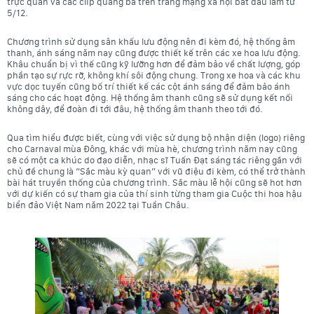
trực quan và các clip quảng bá trên trang mạng xã hội bắt đầu làm từ
5/12.
Chương trình sử dụng sân khấu lưu động nên đi kèm đó, hệ thống âm
thanh, ánh sáng năm nay cũng được thiết kế trên các xe hoa lưu động.
Khâu chuẩn bị vì thế cũng kỹ lưỡng hơn để đảm bảo về chất lượng, góp
phần tạo sự rực rỡ, không khí sôi động chung. Trong xe hoa và các khu
vực dọc tuyến cũng bố trí thiết kế các cột ánh sáng để đảm bảo ánh
sáng cho các hoạt động. Hệ thống âm thanh cũng sẽ sử dụng kết nối
không dây, để đoàn đi tới đâu, hệ thống âm thanh theo tới đó.
Qua tìm hiểu được biết, cùng với việc sử dụng bộ nhận diện (logo) riêng
cho Carnaval mùa Đông, khác với mùa hè, chương trình năm nay cũng
sẽ có một ca khúc do đạo diễn, nhạc sĩ Tuấn Đạt sáng tác riêng gắn với
chủ đề chung là “Sắc màu kỳ quan” với vũ điệu đi kèm, có thể trở thành
bài hát truyền thống của chương trình. Sắc màu lễ hội cũng sẽ hot hơn
với dự kiến có sự tham gia của thí sinh từng tham gia Cuộc thi hoa hậu
biển đảo Việt Nam năm 2022 tại Tuần Châu.