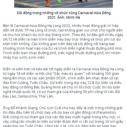
Sôi động trong những vũ khúc cùng Carnaval mùa Đông
2021. Ảnh: Minh Hà
Bên lề Carnaval mùa Đông Hạ Long 2022, nhiều hoạt động giải trí hấp
dẫn sẽ được TP Hạ Long tổ chức, tạo không gian vui chơi cho người dân
và thu hút khách du lịch dịp Giáng sinh. Theo đó, từ đầu giờ chiều ngày
24/12 sẽ diễn ra màn trình diễn máy bay trực thăng và thủy phi cơ, dù
lượn trên không. Các không gian trên đảo sẽ sôi động với hàng loạt
chương trình hoạt náo của DJ và trình diễn nghệ thuật đường phố như:
Trình diễn ban nhạc đường phố, xiếc nghệ thuật đường phố, thi nhóm
nhảy học sinh, sinh viên.
Diễn ra sớm hơn và kéo dài tới ngày diễn ra Carnaval mùa Đông Hạ Long,
từ ngày 18 sẽ diễn ra Hội chợ “Sắc màu kỳ quan” với khoảng 100 gian
hàng ẩm thực và các sản phẩm OCOP; trình diễn âm nhạc điện tử tại
đảo Kim Cương, Tuần Châu. Dự kiến trong dịp này, CLB Dù lượn và diều
bay động cơ Đông Bắc Quảng Ninh sẽ chủ trì tổ chức Cuộc thi dù lượn
nghệ thuật quốc tế, có sự tham gia của khoảng 30 phi công từ các đội
bay Lào, Campuchia, Thái Lan.
Ông Đỗ Khánh Giang, Chủ tịch CLB cho hay, đây là một trong những giải
thi đấu đầu tiên tổ chức bay với dù bay có gắn động cơ (Paramotor).
Giải cũng có sự tham gia của các đội bay nước ngoài trong khu vực, vì
vậy, công tác chuẩn bị tiền sự kiện được đơn vị rất coi trọng, từ xin giấy
phép bay tại Tuần Châu, công tác y tế, cứu hộ, đảm bảo an toàn bay