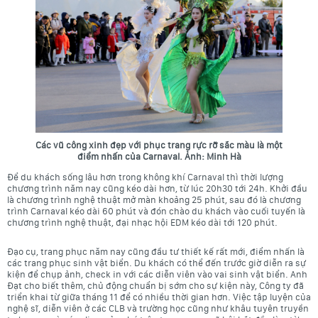
Các vũ công xinh đẹp với phục trang rực rỡ sắc màu là một
điểm nhấn của Carnaval. Ảnh: Minh Hà
Để du khách sống lâu hơn trong không khí Carnaval thì thời lượng
chương trình năm nay cũng kéo dài hơn, từ lúc 20h30 tới 24h. Khởi đầu
là chương trình nghệ thuật mở màn khoảng 25 phút, sau đó là chương
trình Carnaval kéo dài 60 phút và đón chào du khách vào cuối tuyến là
chương trình nghệ thuật, đại nhạc hội EDM kéo dài tới 120 phút.
Đạo cụ, trang phục năm nay cũng đầu tư thiết kế rất mới, điểm nhấn là
các trang phục sinh vật biển. Du khách có thể đến trước giờ diễn ra sự
kiện để chụp ảnh, check in với các diễn viên vào vai sinh vật biển. Anh
Đạt cho biết thêm, chủ động chuẩn bị sớm cho sự kiện này, Công ty đã
triển khai từ giữa tháng 11 để có nhiều thời gian hơn. Việc tập luyện của
nghệ sĩ, diễn viên ở các CLB và trường học cũng như khâu tuyên truyền