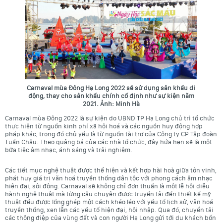
Carnaval mùa Đông Hạ Long 2022 sẽ sử dụng sân khấu di
động, thay cho sân khấu chính cố định như sự kiện năm
2021. Ảnh: Minh Hà
Carnaval mùa Đông 2022 là sự kiện do UBND TP Hạ Long chủ trì tổ chức
thực hiện từ nguồn kinh phí xã hội hoá và các nguồn huy động hợp
pháp khác, trong đó chủ yếu là từ nguồn tài trợ của Công ty CP Tập đoàn
Tuần Châu. Theo quảng bá của các nhà tổ chức, đây hứa hẹn sẽ là một
bữa tiệc âm nhạc, ánh sáng và trải nghiệm.
Các tiết mục nghệ thuật được thể hiện và kết hợp hài hoà giữa tôn vinh,
phát huy giá trị văn hoá truyền thống dân tộc với phong cách âm nhạc
hiện đại, sôi động. Carnaval sẽ không chỉ đơn thuần là một lễ hội diễu
hành nghệ thuật mà từng câu chuyện được truyền tải đến thiết kế mỹ
thuật đều được lồng ghép một cách khéo léo với yếu tố lịch sử, văn hoá
truyền thống, xen lẫn các yếu tố hiện đại, hội nhập. Qua đó, chuyển tải
các thông điệp của vùng đất và con người Hạ Long gửi tới du khách bốn