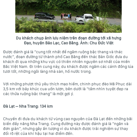
Du khách chụp ảnh lưu niệm trên đoạn đường tới xã hưng
Đạo, huyện Bảo Lạc, Cao Bằng. Ảnh: Chu Đức Việt
Được đánh giá là “cung tốt nhất để ngắm ruộng bậc thang và thác
nước”, đoạn đường từ thành phố
Cao Bằng
đến thác Bản Giốc đưa du
khách đi qua những khu vực có thiên nhiên nguyên sơ nhất của miền
Bắc Việt Nam. Đi trên cung này, du khách được ngắm các cánh đồng lúa
tươi tốt, những ngôi làng nhà sàn, hồ nước trong.
Với những phượt thủ yêu thích mạo hiểm, chinh phục
đèo Mã Phục
dài
3,5 km với bảy khúc cua uốn lượn, bên dưới là “tầm nhìn tuyệt đẹp ra
các thửa ruộng bậc thang” là một gợi ý.
Đà Lạt – Nha Trang: 134 km
Chuyến đi đưa du khách từ vùng cao nguyên của
Đà Lạt
đến những bãi
biển đầy nắng
Nha Trang. Cung đường này được đánh giá là “ngắn và
đơn giản”, nhưng gây ấn tượng vì du khách được trải nghiệm sự thay
đổi rõ rệt của khí hậu tại hai điểm đến.