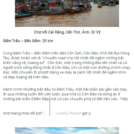
Chợ nổi Cái Răng, Cần Thơ. Ảnh: Di Vỹ
Đầm Trầu – Bến Đầm: 25 km
Cung Đầm Trầu – Bến Đầm trên đảo Côn Sơn, Côn Đảo, tỉnh Bà Rịa Vũng
Tàu, được nhận xét là “chuyến road trip tốt nhất để ngắm những bãi
biển vắng vẻ, hoang sơ”. Côn Sơn, một trong những đảo lớn nhất và có
người sinh sống đông nhất ở Côn Đảo, chỉ có một con đường chính chạy
dọc. Một chuyến đi phượt bằng xe máy là cách tốt nhất để ngắm nhìn
vẻ đẹp hoang dã trên đảo.
Hành trình thường bắt đầu từ Đầm Trầu, một bãi biển dài gần sân bay,
đi qua những sườn đồi uốn lượn, qua nhà tù Côn Đảo và dừng lại ở
những bãi biển ở Bến Đập, nơi có các chuyến phà từ đất liền vào. “Hãy
Lonely Planet
nhớ mang theo đồ bơi”,
gợi ý.