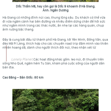
Dốc Thẩm Mã, hay còn gọi là Dốc 9 khoanh ở Hà Giang.
Ảnh: Ngân Dương
Hà Giang
có những đỉnh núi cao, thung lũng sâu. Du khách có thể vừa
đi vừa ngắm cảnh hai bên đường và nhiều điểm dừng chân để hồi sức
như ngâm mình trong các thác nước, ăn nhẹ tại các hàng quán, chụp
ảnh ruộng bậc thang.
Đây là cung bắt đầu từ thành phố Hà Giang, tới Yên Minh, Đồng Văn, qua
đèo Mã Pí Lèng, thích hợp cho các chuyến road trip đắm mình vào thiên
nhiên hoang dã, dành cho người thích đồi núi, theo nhận xét từ
Lonely Planet.
Các hoạt động khác gồm: leo núi, đi thuyền trên
sông Nho Quế, ngắm hẻm Tu Sản, khám phá cuộc sống của người dân
bản địa.
Cao Bằng – Bản Giốc: 80 km