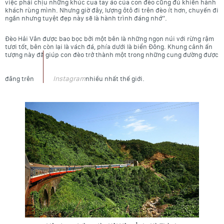
việc phải chịu những khúc cua tay áo của con đèo cũng đủ khiến hành
khách rùng mình. Nhưng giờ đây, lượng ôtô đi trên đèo ít hơn, chuyến đi
ngắn nhưng tuyệt đẹp này sẽ là hành trình đáng nhớ”.
Đèo Hải Vân
được bao bọc bởi một bên là những ngọn núi với rừng rậm
tươi tốt, bên còn lại là vách đá, phía dưới là biển Đông. Khung cảnh ấn
tượng này đã giúp con đèo trở thành một trong những cung đường được
Instagram
đăng trên
nhiều nhất thế giới.