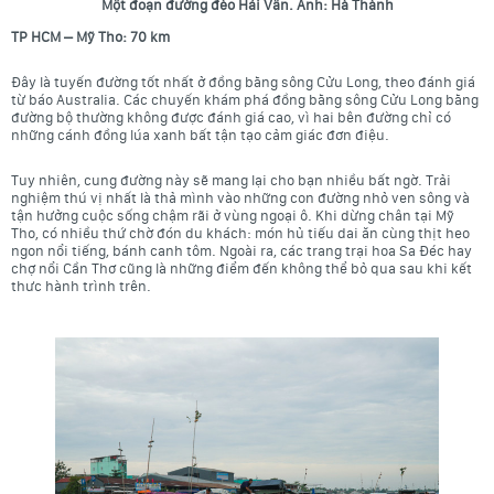
Một đoạn đường đèo Hải Vân. Ảnh: Hà Thành
TP HCM – Mỹ Tho: 70 km
Đây là tuyến đường tốt nhất ở đồng bằng sông Cửu Long, theo đánh giá
từ báo Australia. Các chuyến khám phá đồng bằng sông Cửu Long bằng
đường bộ thường không được đánh giá cao, vì hai bên đường chỉ có
những cánh đồng lúa xanh bất tận tạo cảm giác đơn điệu.
Tuy nhiên, cung đường này sẽ mang lại cho bạn nhiều bất ngờ. Trải
nghiệm thú vị nhất là thả mình vào những con đường nhỏ ven sông và
tận hưởng cuộc sống chậm rãi ở vùng ngoại ô. Khi dừng chân tại Mỹ
Tho, có nhiều thứ chờ đón du khách: món hủ tiếu dai ăn cùng thịt heo
ngon nổi tiếng, bánh canh tôm. Ngoài ra, các trang trại hoa Sa Đéc hay
chợ nổi Cần Thơ
cũng là những điểm đến không thể bỏ qua sau khi kết
thưc hành trình trên.