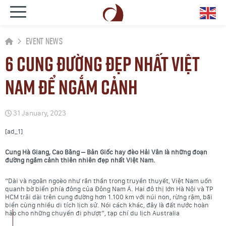
Event News
6 cung đường đẹp nhất Việt
Nam để ngắm cảnh
31 January, 2023
[ad_1]
Cung Hà Giang, Cao Bằng – Bản Giốc hay đèo Hải Vân là những đoạn
đường ngắm cảnh thiên nhiên đẹp nhất Việt Nam.
“Dài và ngoằn ngoèo như rắn thần trong truyền thuyết, Việt Nam uốn
quanh bờ biển phía đông của Đông Nam Á. Hai đô thị lớn Hà Nội và TP
HCM trải dài trên cung đường hơn 1.100 km với núi non, rừng rậm, bãi
biển cùng nhiều di tích lịch sử. Nói cách khác, đây là đất nước hoàn
hảo cho những chuyến đi phượt”, tạp chí du lịch Australia