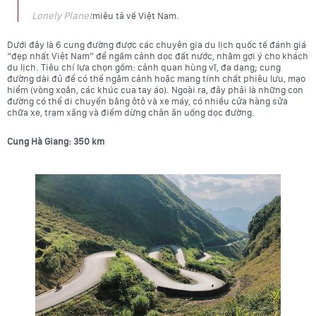
Lonely Planet
miêu tả về Việt Nam.
Dưới đây là 6 cung đường được các chuyên gia du lịch quốc tế đánh giá
“đẹp nhất Việt Nam” để ngắm cảnh dọc đất nước, nhằm gợi ý cho khách
du lịch. Tiêu chí lựa chọn gồm: cảnh quan hùng vĩ, đa dạng; cung
đường dài đủ để có thể ngắm cảnh hoặc mang tính chất phiêu lưu, mạo
hiểm (vòng xoắn, các khúc cua tay áo). Ngoài ra, đây phải là những con
đường có thể di chuyển bằng ôtô và xe máy, có nhiều cửa hàng sửa
chữa xe, trạm xăng và điểm dừng chân ăn uống dọc đường.
Cung Hà Giang: 350 km